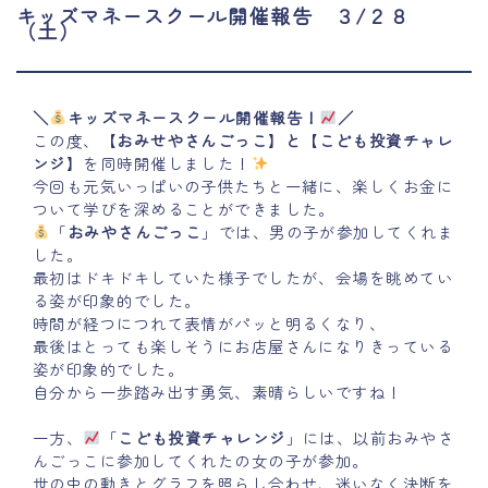
キッズマネースクール開催報告 ３/２８
（土）
＼
キッズマネースクール開催報告！
／
この度、【
おみせやさんごっこ
】
と
【
こども投資チャレ
ンジ
】を同時開催しました！
今回も元気いっぱいの子供たちと一緒に、楽しくお金に
ついて学びを深めることができました。
「
おみやさんごっこ
」では、男の子が参加してくれま
した。
最初はドキドキしていた様子でしたが、会場を眺めてい
る姿が印象的でした。
時間が経つにつれて表情がパッと明るくなり、
最後はとっても楽しそうにお店屋さんになりきっている
姿が印象的でした。
自分から一歩踏み出す勇気、素晴らしいですね！
一方、
「
こども投資チャレンジ
」には、以前おみやさ
んごっこに参加してくれたの女の子が参加。
世の中の動きとグラフを照らし合わせ、迷いなく決断を