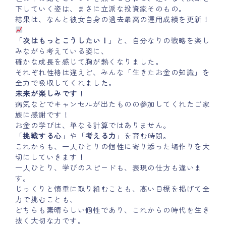
下していく姿は、まさに立派な投資家そのもの。
結果は、なんと彼女自身の過去最高の運用成績を更新！
「
次はもっとこうしたい！
」と、自分なりの戦略を楽し
みながら考えている姿に、
確かな成長を感じて胸が熱くなりました。
それぞれ性格は違えど、みんな「生きたお金の知識」を
全力で吸収してくれました。
未来が楽しみです
！
病気などでキャンセルが出たものの参加してくれたご家
族に感謝です！
お金の学びは、単なる計算ではありません。
「
挑戦する心
」や「
考える力
」を育む時間。
これからも、一人ひとりの個性に寄り添った場作りを大
切にしていきます！
一人ひとり、学びのスピードも、表現の仕方も違いま
す。
じっくりと慎重に取り組むことも、高い目標を掲げて全
力で挑むことも、
どちらも素晴らしい個性であり、これからの時代を生き
抜く大切な力です。