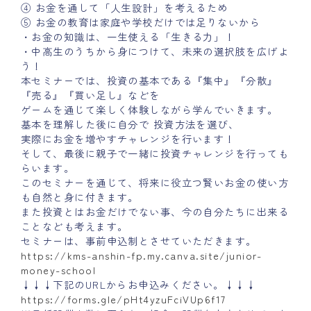
④ お金を通して「人生設計」を考えるため
⑤ お金の教育は家庭や学校だけでは足りないから
・お金の知識は、一生使える「生きる力」！
・中高生のうちから身につけて、未来の選択肢を広げよ
う！
本セミナーでは、投資の基本である『集中』『分散』
『売る』『買い足し』などを
ゲームを通じて楽しく体験しながら学んでいきます。
基本を理解した後に自分で 投資方法を選び、
実際にお金を増やすチャレンジを行います！
そして、最後に親子で一緒に投資チャレンジを行っても
らいます。
このセミナーを通じて、将来に役立つ賢いお金の使い方
も自然と身に付きます。
また投資とはお金だけでない事、今の自分たちに出来る
ことなども考えます。
セミナーは、事前申込制とさせていただきます。
https://kms-anshin-fp.my.canva.site/junior-
money-school
↓↓↓下記のURLからお申込みください。↓↓↓
https://forms.gle/pHt4yzuFciVUp6f17